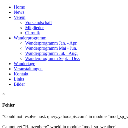
Home
News
Verein
Vorstandschaft
Mitglieder
Chronik
Wanderprogramm
Wanderprogramm Jan. - Apr.
Wanderprogramm Mai - Jun.
Wanderprogramm Jul. - Aug.
Wanderprogramm Sept. - Dez.
Wandertage
Veranstaltungen
Kontakt
Links
Bilder
×
Fehler
"Could not resolve host: query.yahooapis.com" in module "mod_sp_
Cannot get "Hauzenberg" woeid in module "mod_sp_weather".