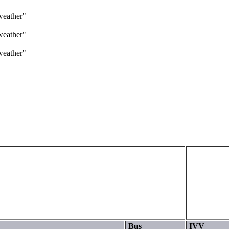
weather"
weather"
weather"
Bus
IVV